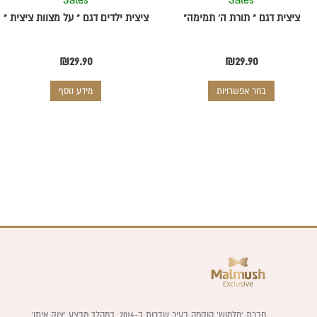
בעמוד
ציצית דגם " תורת ה' תמימה"
ציצית ילדים דגם " על מצוות ציצית "
המוצר
₪
29.90
₪
29.90
בחר אפשרויות
מידע נוסף
חברת ‘מלמוש’ הוקמה בעיר שדרות ב-2014, במהלך מבצע ‘צוק איתן’