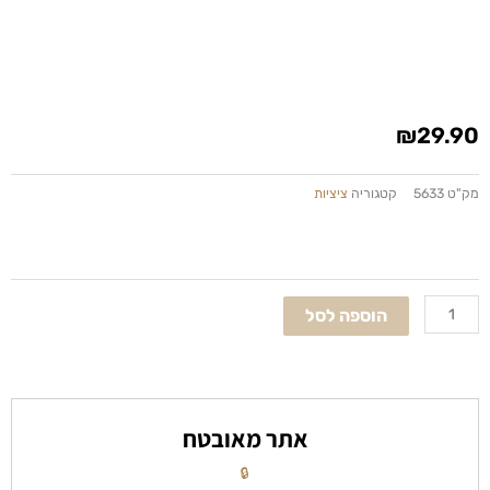
₪
29.90
מק"ט
5633
קטגוריה
ציציות
כמות
של
ציצית
הוספה לסל
לילדים
דגם
"
צדיק
כתמר
אתר מאובטח
יפרח
"
🔒