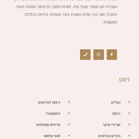
ועובדיה הם תושבי עוטף עזה. למרות המצב הביטחוני המתוח באזור,
החברה גאה בכך שהיא נשארת בעיר ושותפה בחיזוק הכלכלה
המקומית.
P
I
F
h
n
a
o
s
c
n
t
e
e
a
b
g
o
r
o
a
k
m
-
f
ניווט
נעליים
כיפות לאירועים
כיפות
גיפטקארד
אביזרי שיער
מדיניות משלוחים
גרביים וגרביונים
תנאי שימוש