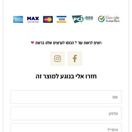
רוצים לראות עוד ? הכנסו לערוצים שלנו ברשת
❤
I
F
n
a
s
c
חזרו אלי בנוגע למוצר זה
t
e
a
b
g
o
שם
r
o
a
k
טלפון
m
-
f
אימייל