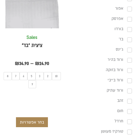
עד
מספר
אפור
סוגים.
אפרסק
ניתן
לבחור
בורדו
את
Sales
בז'
האפשרויו
ציצית "בד"
ג'ינס
בעמוד
המוצר
ורוד בהיר
₪
34.90
–
₪
24.90
ורוד בזוקה
8
7
6
5
3
2
10
ורוד בייבי
9
ורוד עתיק
זהב
חום
חרדל
בחר אפשרויות
טורקיז מעושן