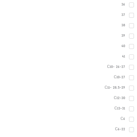
36
37
38
39
40
41
C10- 26-27
C10-27
C11- 28.5-29
C12-30
C13-31
C6
C6-22