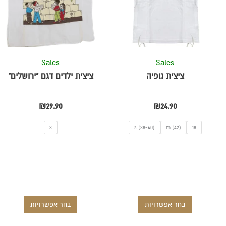
מספר
מספר
סוגים.
סוגים.
ניתן
ניתן
לבחור
לבחור
את
את
Sales
Sales
ת
האפשרויות
האפשרויו
ציצית גופיה
ציצית ילדים דגם "ירושלים"
בעמוד
בעמוד
המוצר
המוצר
₪
29.90
₪
24.90
3
s (38-40)
m (42)
18
בחר אפשרויות
בחר אפשרויות