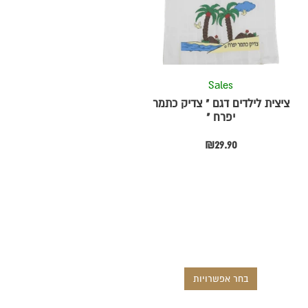
מספר
סוגים.
ניתן
לבחור
את
Sales
ת
האפשרויות
ציצית לילדים דגם " צדיק כתמר
בעמוד
יפרח "
המוצר
₪
29.90
בחר אפשרויות