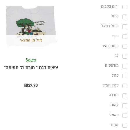
ירוק בקבוק
למוצר
זה
כחול
יש
כחול רויאל
מספר
כסף
סוגים.
אזל מן המלאי
ניתן
כתום בהיר
לבחור
לבן
את
Sales
האפשרויו
מודפסות
ציצית דגם " תורת ה' תמימה"
בעמוד
סגול
המוצר
₪
29.90
סגול חציל
פודרה
צהוב
קאמל
שחור