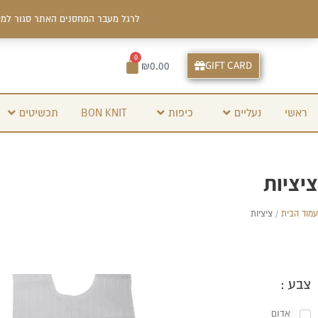
ילוג
לרגל מעבר המחסנים האתר סגור למס
תוכן
0
עגלת
GIFT CARD
₪
0.00
קניות
ראשי
נעליים
כיפות
BON KNIT
תכשיטים
ציציות
עמוד הבית
/ ציציות
טווח
למוצר
צבע :
מחירים:
זה
אדום
יש