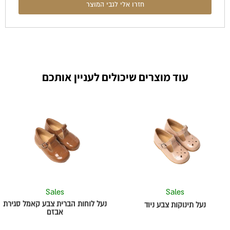
חזרו אלי לגבי המוצר
עוד מוצרים שיכולים לעניין אותכם
למוצר
למוצר
זה
זה
יש
יש
מספר
מספר
סוגים.
סוגים.
ניתן
ניתן
לבחור
לבחור
את
את
Sales
Sales
האפשרויות
האפשרויות
בעמוד
בעמוד
נעל לוחות הברית צבע קאמל סגירת
נעל תינוקות צבע ניוד
אבזם
המוצר
המוצר