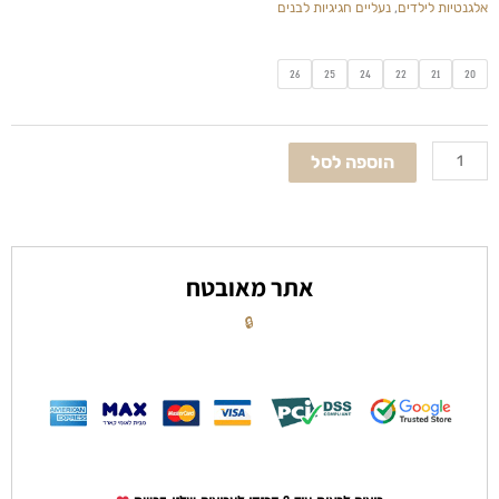
אלגנטיות לילדים
,
נעליים חגיגיות לבנים
כמות
26
25
24
22
21
20
של
נעל
תינוקות
הוספה לסל
לוחות
הברית
בגווני
שחור
לבן
אתר מאובטח
🔒