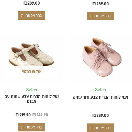
₪
289.00
₪
289.00
בחר אפשרויות
בחר אפשרויות
המחיר
המחיר
למוצר
למוצר
המקורי
הנוכחי
זה
זה
יש
היה:
יש
הוא:
מספר
מספר
₪219.90.
₪249.90.
סוגים.
סוגים.
ניתן
ניתן
אזל מן המלאי
לבחור
לבחור
את
את
Sales
Sales
האפשרויות
האפשרויות
בעמוד
בעמוד
נעל לוחות הברית צבע שמנת עם
מגף לוחות הברית צבע ורוד עתיק
אבזם
המוצר
המוצר
₪
219.90
₪
249.90
₪
289.00
בחר אפשרויות
בחר אפשרויות