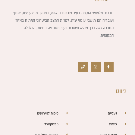
חברת ‘מלמוש’ הוקמה בעיר שדרות ב-2014, במהלך מבצע ‘צוק איתן’
ועובדיה הם תושבי עוטף עזה. למרות המצב הביטחוני המתוח באזור,
החברה גאה בכך שהיא נשארת בעיר ושותפה בחיזוק הכלכלה
המקומית.
P
I
F
h
n
a
o
s
c
n
t
e
e
a
b
g
o
r
o
a
k
m
-
f
ניווט
נעליים
כיפות לאירועים
כיפות
גיפטקארד
אביזרי שיער
מדיניות משלוחים