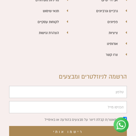
גרביים וגרביונים
תנאי שימוש
פפיונים
לקוחות עסקיים
ציציות
הצהרת נגישות
אודותינו
צרו קשר
הרשמה לניוזלטרים ומבצעים
טלפון
צוות השירות
💬
נחזור אליך בהקדם
הכניסו
מייל
אני מאשר/ת קבלת דיוור על מבצעים בהודעה או באימייל
רישמו אותי