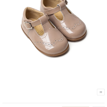
כמות
20
של
נעל
לוחות