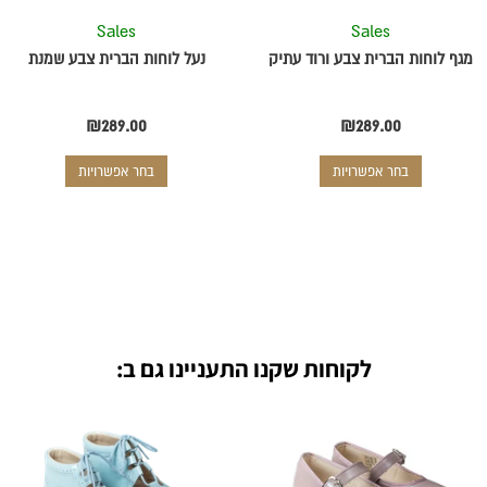
את
את
Sales
Sales
האפשרויות
האפשרויות
בעמוד
בעמוד
מגף לוחות הברית צבע ורוד עתיק
נעל לוחות הברית צבע שמנת
המוצר
המוצר
₪
289.00
₪
289.00
בחר אפשרויות
בחר אפשרויות
לקוחות שקנו התעניינו גם ב:
המחיר
המחיר
למוצר
למוצר
המקורי
הנוכחי
זה
זה
היה:
יש
הוא:
יש