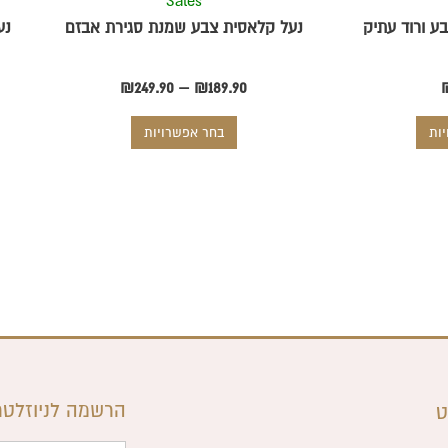
Sales
המוצר
המוצר
ע ורוד עתיק
נעל קלאסית צבע שמנת סגירת אבזם
נע
₪
249.90
–
₪
189.90
ות
בחר אפשרויות
הרשמה לניוזלטר
ט