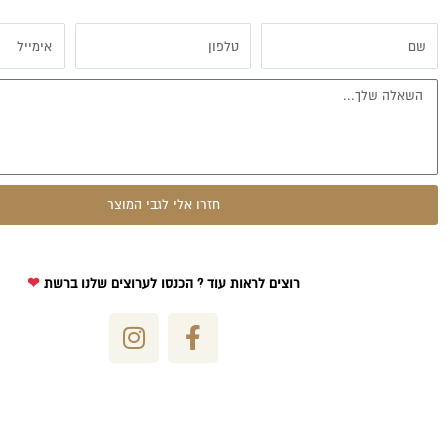
שם
טלפון
אימייל
הודעה
חזרו אלי לגבי המוצר
רוצים לראות עוד ? הכנסו לערוצים שלנו ברשת
❤
I
F
n
a
s
c
t
e
a
b