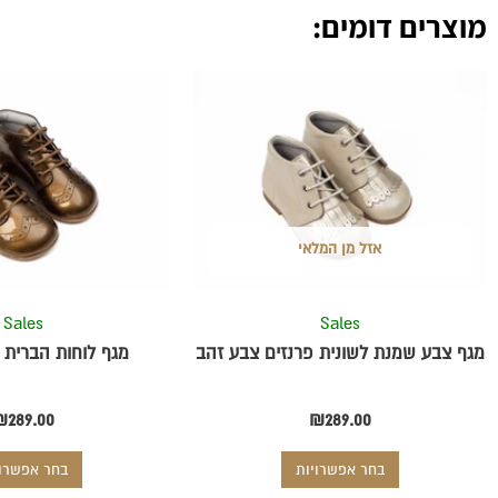
g
o
מוצרים דומים:
r
o
a
k
m
-
למוצר
זה
f
יש
מספר
סוגים.
ניתן
לבחור
אזל מן המלאי
את
האפשרויות
בעמוד
Sales
Sales
המוצר
מגף צבע שמנת לשונית פרנזים צבע זהב
מגף לוחות הברית 
₪
289.00
₪
289.00
בחר אפשרויות
בחר אפשרוי