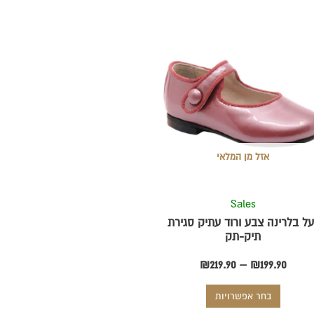
טווח
למוצר
מחירים:
זה
יש
עד
מספר
סוגים.
ניתן
לבחור
אזל מן המלאי
את
האפשרויות
בעמוד
Sales
המוצר
על בלרינה צבע ורוד עתיק סגירת
תיק-תק
₪
219.90
–
₪
199.90
בחר אפשרויות