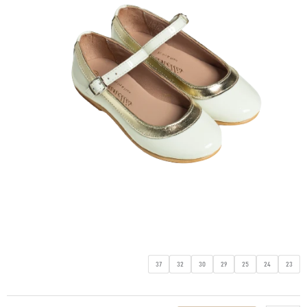
כמות
37
32
30
29
25
24
23
של
נעל
בובה