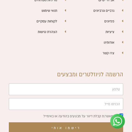
גרביים וגרביונים
תנאי שימוש
פפיונים
לקוחות עסקיים
ציציות
הצהרת נגישות
אודותינו
צרו קשר
הרשמה לניוזלטרים ומבצעים
טלפון
צוות השירות
💬
נחזור אליך בהקדם
הכניסו
מייל
אני מאשר/ת קבלת דיוור על מבצעים בהודעה או באימייל
רישמו אותי