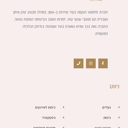
חברת ‘מלמוש’ הוקמה בעיר שדרות ב-2014, במהלך מבצע ‘צוק איתן’
ועובדיה הם תושבי עוטף עזה. למרות המצב הביטחוני המתוח באזור,
החברה גאה בכך שהיא נשארת בעיר ושותפה בחיזוק הכלכלה
המקומית.
P
I
F
h
n
a
o
s
c
n
t
e
e
a
b
g
o
r
o
a
k
m
-
f
ניווט
נעליים
כיפות לאירועים
כיפות
גיפטקארד
אביזרי שיער
מדיניות משלוחים