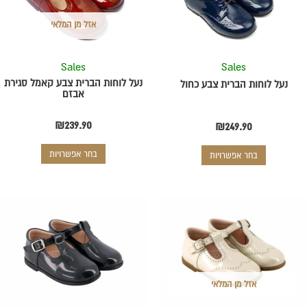
סוגים.
סוגים.
ניתן
ניתן
אזל מן המלאי
לבחור
לבחור
את
את
Sales
Sales
האפשרויות
האפשרויות
בעמוד
בעמוד
נעל לוחות הברית צבע קאמל סגירת
נעל לוחות הברית צבע כחול
אבזם
המוצר
המוצר
₪
239.90
₪
249.90
בחר אפשרויות
בחר אפשרויות
המחיר
המחיר
למוצר
למוצר
המקורי
הנוכחי
זה
זה
היה:
יש
הוא:
יש
מספר
מספר
₪219.90.
₪249.90.
סוגים.
סוגים.
ניתן
ניתן
אזל מן המלאי
לבחור
לבחור