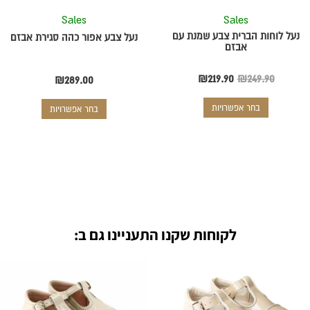
את
את
Sales
Sales
האפשרויות
האפשרויות
בעמוד
בעמוד
נעל לוחות הברית צבע שמנת עם
נעל צבע אפור כהה סגירת אבזם
אבזם
המוצר
המוצר
₪
219.90
₪
249.90
₪
289.00
בחר אפשרויות
בחר אפשרויות
לקוחות שקנו התעניינו גם ב:
טווח
המחיר
המחיר
למוצר
למוצר
מחירים:
המקורי
הנוכחי
זה
זה
יש
היה:
יש
הוא: