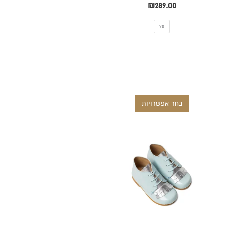
₪
289.00
20
בחר אפשרויות
למוצר
זה
יש
מספר
סוגים.
ניתן
לבחור
את