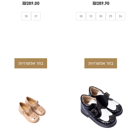
₪
289.00
₪
289.90
30
27
38
33
30
25
24
בחר אפשרויות
בחר אפשרויות
למוצר
למוצר
זה
זה
יש
יש
מספר
מספר
סוגים.
סוגים.
ניתן
ניתן
לבחור
לבחור
את
את