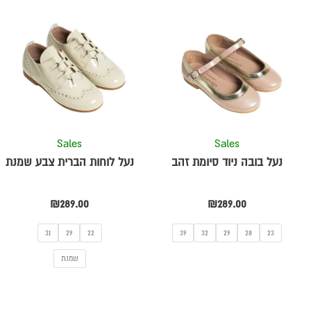
למוצר
למוצר
זה
זה
יש
יש
מספר
מספר
סוגים.
סוגים.
ניתן
ניתן
לבחור
לבחור
את
את
Sales
Sales
ת
האפשרויות
האפשרויו
נעל בובה ניוד סיומת זהב
נעל לוחות הברית צבע שמנת
בעמוד
בעמוד
המוצר
המוצר
₪
289.00
₪
289.00
31
29
22
39
32
29
28
23
שמנת