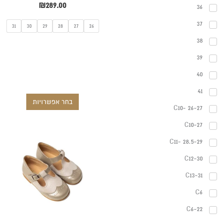
₪
289.00
36
37
31
30
29
28
27
26
38
39
40
41
בחר אפשרויות
C10- 26-27
C10-27
למוצר
C11- 28.5-29
זה
C12-30
יש
מספר
C13-31
סוגים.
C6
ניתן
C6-22
לבחור
את