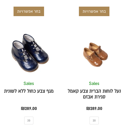
בחר אפשרויות
בחר אפשרויות
למוצר
למוצר
זה
זה
יש
יש
מספר
מספר
סוגים.
סוגים.
ניתן
ניתן
לבחור
לבחור
את
את
Sales
Sales
ת
האפשרויות
האפשרויו
נעל לוחות הברית צבע קאמל
מגף צבע כחול ללא לשונית
בעמוד
בעמוד
סגירת אבזם
המוצר
המוצר
₪
289.00
₪
289.00
20
20