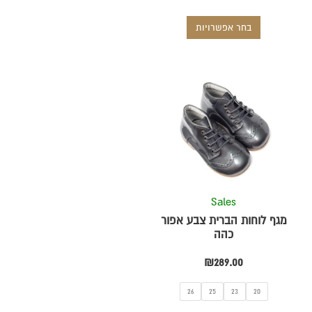
בחר אפשרויות
למוצר
זה
יש
מספר
סוגים.
ניתן
לבחור
את
Sales
ת
האפשרויות
מגף לוחות הברית צבע אפור
בעמוד
כהה
המוצר
₪
289.00
26
25
23
20