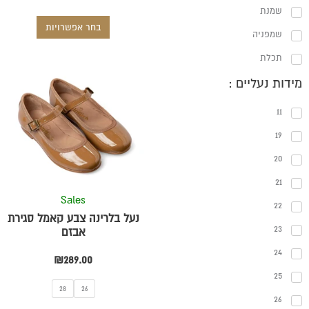
שמנת
בחר אפשרויות
שמפניה
תכלת
למוצר
מידות נעליים :
זה
11
יש
מספר
19
סוגים.
20
ניתן
לבחור
21
את
Sales
22
האפשרויו
נעל בלרינה צבע קאמל סגירת
בעמוד
23
אבזם
המוצר
24
₪
289.00
25
28
26
26