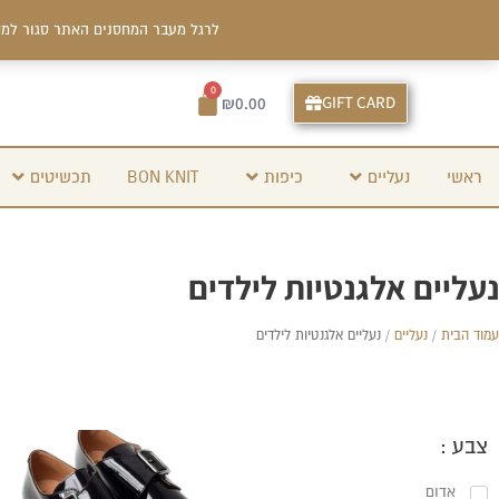
ילוג
לרגל מעבר המחסנים האתר סגור למס
תוכן
0
עגלת
GIFT CARD
₪
0.00
קניות
ראשי
נעליים
כיפות
BON KNIT
תכשיטים
נעליים אלגנטיות לילדים
עמוד הבית
/
נעליים
/ נעליים אלגנטיות לילדים
למוצר
צבע :
זה
אדום
יש