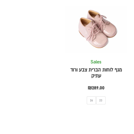
למוצר
זה
יש
מספר
סוגים.
ניתן
לבחור
את
Sales
ת
האפשרויות
מגף לוחות הברית צבע ורוד
בעמוד
עתיק
המוצר
₪
289.00
26
23