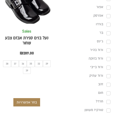
מספר
אפור
סוגים.
אפרסק
ניתן
לבחור
בורדו
את
Sales
בז'
האפשרויו
נעל בנים סגירת אבזם צבע
ג'ינס
בעמוד
שחור
המוצר
ורוד בהיר
₪
289.00
ורוד בזוקה
38
37
36
35
32
29
ורוד בייבי
39
ורוד עתיק
זהב
חום
חרדל
בחר אפשרויות
טורקיז מעושן