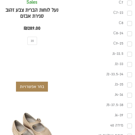
Sales
C7
האפשרויו
נעל לוחות הברית צבע זהוב
C7-23
בעמוד
סגירת אבזם
המוצר
C8
₪
289.00
C8-24
20
C9-25
J1-32.5
J2-33
J2-33.5-34
J3-35
בחר אפשרויות
J4-36
J5-37.5-38
למוצר
J6-39
זה
יש
מידה 40
מספר