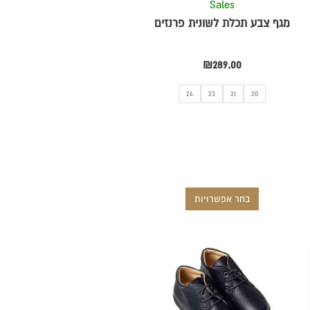
Sales
ת
האפשרויות
מגף צבע תכלת לשונית פרנזים
בעמוד
המוצר
₪
289.00
24
23
21
20
בחר אפשרויות
למוצר
זה
יש
מספר