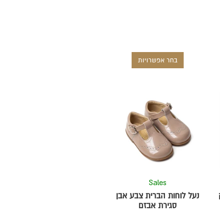
בחר אפשרויות
למוצר
זה
יש
מספר
סוגים.
ניתן
לבחור
את
Sales
ת
האפשרויות
נעל לוחות הברית צבע אבן
בעמוד
סגירת אבזם
המוצר