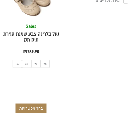
מידת נעליים 19
סוגים.
ניתן
לבחור
את
Sales
האפשרויו
נעל בלרינה צבע שמנת סגירת
בעמוד
תיק תק
המוצר
₪
289.90
34
30
29
28
בחר אפשרויות
למוצר