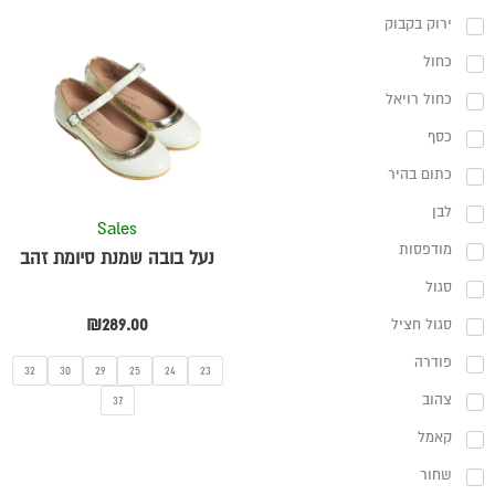
ירוק בקבוק
למוצר
זה
כחול
יש
כחול רויאל
מספר
כסף
סוגים.
ניתן
כתום בהיר
לבחור
לבן
את
Sales
האפשרויו
מודפסות
נעל בובה שמנת סיומת זהב
בעמוד
סגול
המוצר
₪
289.00
סגול חציל
פודרה
32
30
29
25
24
23
צהוב
37
קאמל
שחור