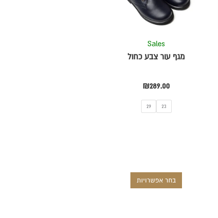
סוגים.
ניתן
לבחור
את
Sales
ת
האפשרויות
מגף עור צבע כחול
בעמוד
המוצר
₪
289.00
29
23
בחר אפשרויות
למוצר