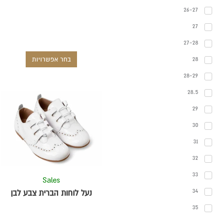
26-27
27
27-28
28
בחר אפשרויות
28-29
28.5
למוצר
זה
29
יש
30
מספר
31
סוגים.
ניתן
32
לבחור
33
את
Sales
האפשרויו
34
נעל לוחות הברית צבע לבן
בעמוד
35
המוצר