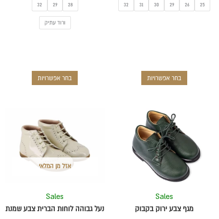
32
29
28
32
31
30
29
26
25
ורוד עתיק
בחר אפשרויות
בחר אפשרויות
למוצר
למוצר
זה
זה
יש
יש
מספר
מספר
סוגים.
סוגים.
אזל מן המלאי
ניתן
ניתן
לבחור
לבחור
את
את
Sales
Sales
האפשרויות
האפשרויות
מגף צבע ירוק בקבוק
נעל גבוהה לוחות הברית צבע שמנת
בעמוד
בעמוד