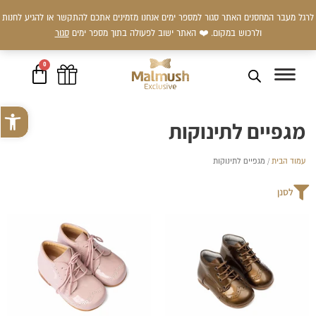
ילוג
לרגל מעבר המחסנים האתר סגור למספר ימים אנחנו מזמינים אתכם להתקשר או להגיע לחנות
תוכן
ולרכוש במקום. ❤️ האתר ישוב לפעולה בתוך מספר ימים
סגור
0
עגלת
קניות
פתח סרגל 
מגפיים לתינוקות
עמוד הבית
/ מגפיים לתינוקות
לסנן
למוצר
למוצר
זה
זה
יש
יש
מספר
מספר
סוגים.
סוגים.
ניתן
ניתן
לבחור
לבחור