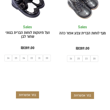
מספר
מספר
סוגים.
סוגים.
ניתן
ניתן
לבחור
לבחור
את
את
Sales
Sales
האפשרויות
האפשרויות
נעל תינוקות לוחות הברית בגווני
מגף לוחות הברית צבע אפור כהה
בעמוד
בעמוד
שחור לבן
המוצר
המוצר
₪
289.00
₪
289.00
26
25
24
22
21
20
26
25
23
20
בחר אפשרויות
בחר אפשרויות