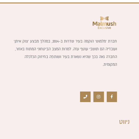
חברת ‘מלמוש’ הוקמה בעיר שדרות ב-2014, במהלך מבצע ‘צוק איתן’
ועובדיה הם תושבי עוטף עזה. למרות המצב הביטחוני המתוח באזור,
החברה גאה בכך שהיא נשארת בעיר ושותפה בחיזוק הכלכלה
המקומית.
P
I
F
h
n
a
o
s
c
n
t
e
e
a
b
g
o
r
o
a
k
m
-
f
ניווט