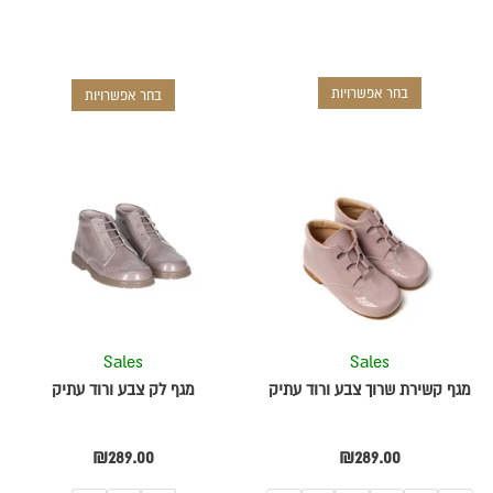
בחר אפשרויות
בחר אפשרויות
למוצר
למוצר
זה
זה
יש
יש
מספר
מספר
סוגים.
סוגים.
ניתן
ניתן
לבחור
לבחור
את
את
Sales
Sales
האפשרויות
האפשרויות
מגף קשירת שרוך צבע ורוד עתיק
מגף לק צבע ורוד עתיק
בעמוד
בעמוד
המוצר
המוצר
₪
289.00
₪
289.00