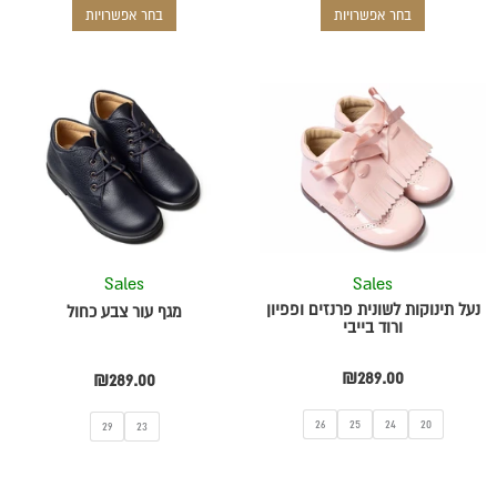
בחר אפשרויות
בחר אפשרויות
למוצר
למוצר
זה
זה
יש
יש
מספר
מספר
סוגים.
סוגים.
ניתן
ניתן
לבחור
לבחור
את
את
Sales
Sales
האפשרויות
האפשרויות
נעל תינוקות לשונית פרנזים ופפיון
מגף עור צבע כחול
בעמוד
בעמוד
ורוד בייבי
המוצר
המוצר
₪
289.00
₪
289.00
26
25
24
20
29
23