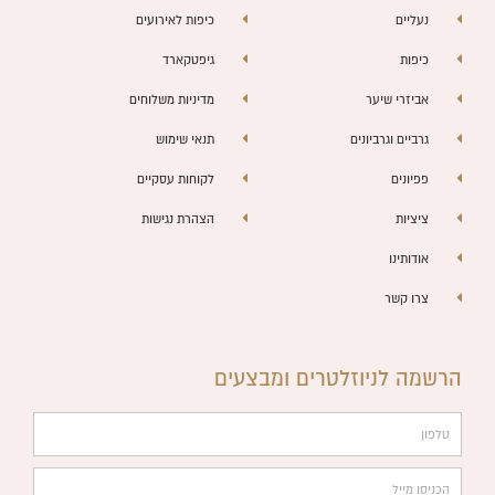
נעליים
כיפות לאירועים
כיפות
גיפטקארד
אביזרי שיער
מדיניות משלוחים
גרביים וגרביונים
תנאי שימוש
פפיונים
לקוחות עסקיים
ציציות
הצהרת נגישות
אודותינו
צרו קשר
הרשמה לניוזלטרים ומבצעים
טלפון
הכניסו